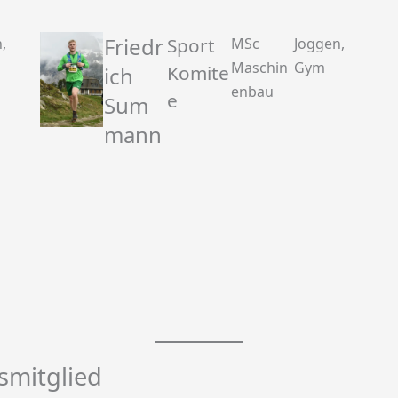
Friedr
Sport
,
MSc
Joggen,
Maschin
Gym
Komite
ich
enbau
e
Sum
mann
smitglied