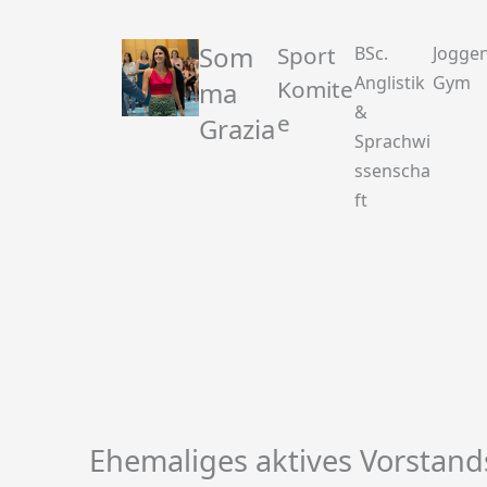
Som
Sport
BSc.
Joggen
Anglistik
Gym
Komite
ma
&
e
Grazia
Sprachwi
ssenscha
ft
Ehemaliges aktives Vorstand