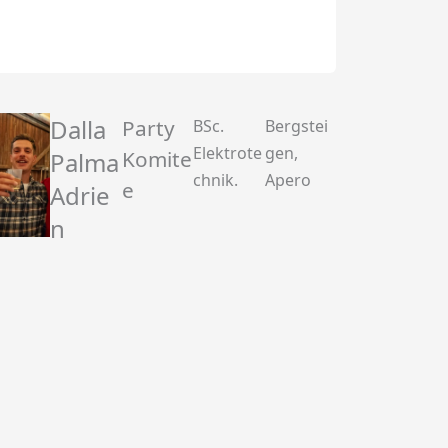
Dalla
Party
BSc.
Bergstei
Elektrote
gen,
Komite
Palma
chnik.
Apero
e
Adrie
n