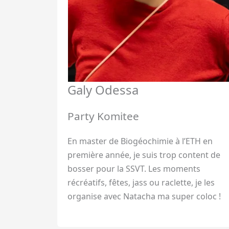
Galy Odessa
Party Komitee
En master de Biogéochimie à l’ETH en
première année, je suis trop content de
bosser pour la SSVT. Les moments
récréatifs, fêtes, jass ou raclette, je les
organise avec Natacha ma super coloc !